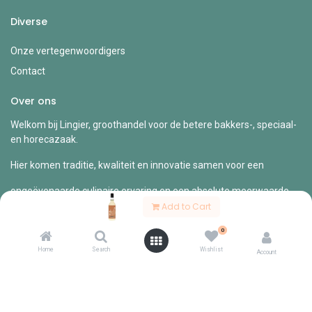
Diverse
Onze vertegenwoordigers
Contact
Over ons
Welkom bij Lingier, groothandel voor de betere bakkers-, speciaal-
en horecazaak.
Hier komen traditie, kwaliteit en innovatie samen voor een
ongeëvenaarde culinaire ervaring en een absolute meerwaarde
voor
Add to Cart
jouw zaak.
0
Home
Search
Wishlist
Account
Copyright © Lingier