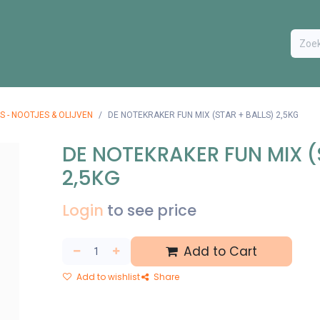
ODUCTEN
BESTEL FORMULIER
EXTRA
CONTACT
VA
S - NOOTJES & OLIJVEN
DE NOTEKRAKER FUN MIX (STAR + BALLS) 2,5KG
DE NOTEKRAKER FUN MIX (
2,5KG
Login
to see price
Add to Cart
Add to wishlist
Share