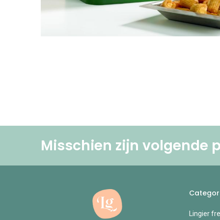
Misschien zijn volgende p
Categor
Lingier fr