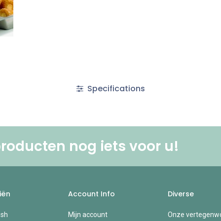
Specifications
roducten nog iets voor u! ​
iën
Account Info
Diverse
esh
Mijn account
Onze vertegenwo