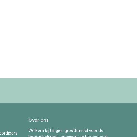
Over ons
Welkom bij Lingier, groothandel voor de
ordigers
betere bakkers-, speciaal- en horecazaak.