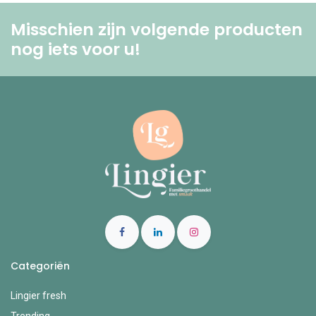
Misschien zijn volgende producten
nog iets voor u! ​
Categoriën
Lingier fresh