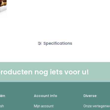
Specifications
roducten nog iets voor u! ​
iën
Account Info
Diverse
esh
Mijn account
Onze vertegenwo