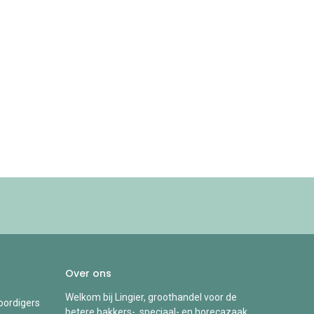
Over ons
Welkom bij Lingier, groothandel voor de
ordigers
betere bakkers-, speciaal- en horecazaak.