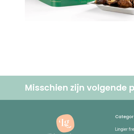
Misschien zijn volgende p
Categor
Lingier fr