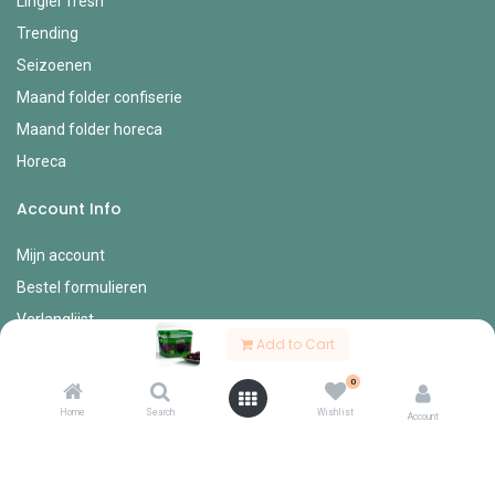
Lingier fresh
Trending
Seizoenen
Maand folder confiserie
Maand folder horeca
Horeca
Account Info
Mijn account
Bestel formulieren
Verlanglijst
Add to Cart
Mijn bestellingen
Mijn profiel
0
Home
Search
Wishlist
Account
Diverse
Onze vertegenwoordigers