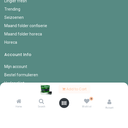
Lingier fresh
Trending
Seizoenen
Maand folder confiserie
Maand folder horeca
Horeca
Account Info
Mijn account
Bestel formulieren
Verlanglijst
Add to Cart
Mijn bestellingen
0
Mijn profiel
Home
Search
Wishlist
Account
Diverse
Onze vertegenwoordigers