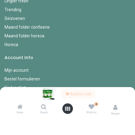
Lingier fresh
Trending
Seizoenen
Maand folder confiserie
Maand folder horeca
Horeca
Account Info
Mijn account
Bestel formulieren
Verlanglijst
Add to Cart
Mijn bestellingen
0
Mijn profiel
Home
Search
Wishlist
Account
Diverse
Onze vertegenwoordigers