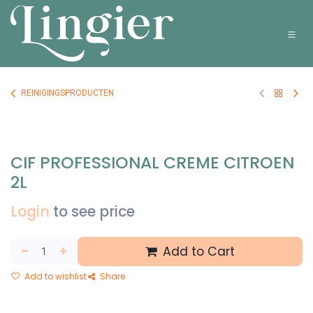
Overslaan naar inhoud
REINIGINGSPRODUCTEN
CIF PROFESSIONAL CREME CITROEN
2L
Login
to see price
Add to Cart
Add to wishlist
Share