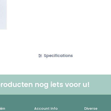
Specifications
roducten nog iets voor u! ​
iën
Account Info
Diverse