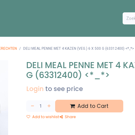
ODUCTEN
BESTEL FORMULIER
EXTRA
CONTACT
VA
ERECHTEN
DELI MEAL PENNE MET 4 KAZEN (VEG.) 6 X 500 G (63312400) <*_*>
DELI MEAL PENNE MET 4 KA
G (63312400) <*_*>
Login
to see price
Add to Cart
Add to wishlist
Share