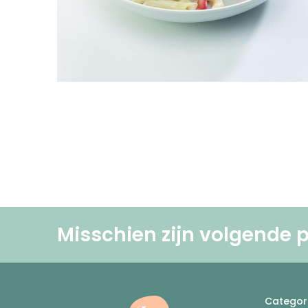
Misschien zijn volgende p
Categor