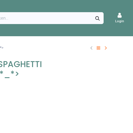
CATURES
Login
*>
 SPAGHETTI
<*_*>