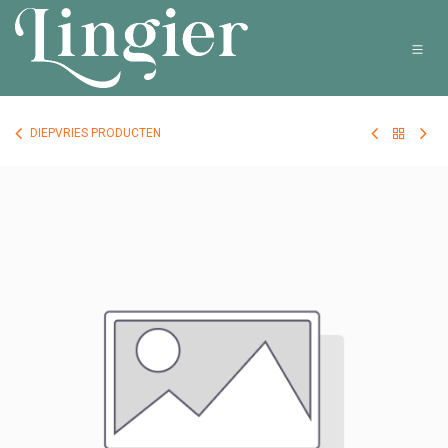
Overslaan naar inhoud
DIEPVRIES PRODUCTEN