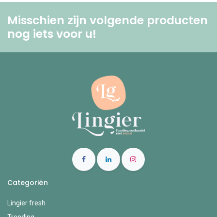
Misschien zijn volgende producten
nog iets voor u! ​
Categoriën
Lingier fresh