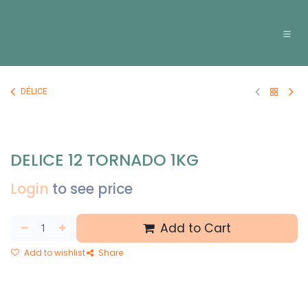
Overslaan naar inhoud
DÉLICE
DELICE 12 TORNADO 1KG
Login
to see price
Add to Cart
Add to wishlist
Share