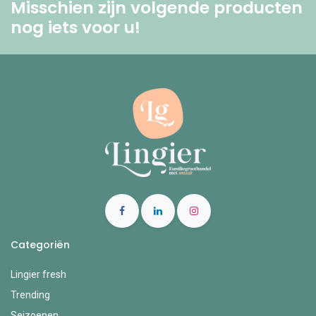
Misschien zijn volgende producten
nog iets voor u! ​
Categoriën
Lingier fresh
Trending
Seizoenen