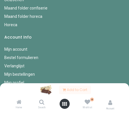
Maand folder confiserie
Maand folder horeca
Horeca
Account Info
Mijn account
Bestel formulieren
Verlanglijst
Mijn bestellingen
Mijn profiel
Add to Cart
Diverse
0
Onze vertegenwoordigers
Home
Search
Wishlist
Account
Contact
Over ons