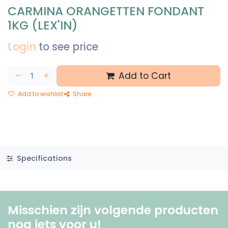
CARMINA ORANGETTEN FONDANT
1KG (LEX'IN)
Login
to see price
Add to Cart
Add to wishlist
Share
Specifications
Misschien zijn volgende producten
nog iets voor u! ​