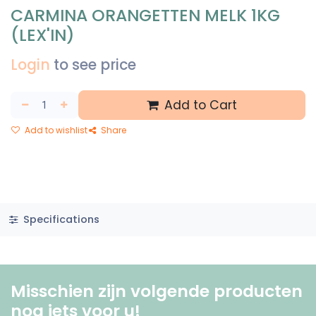
CARMINA ORANGETTEN MELK 1KG
(LEX'IN)
Login
to see price
Add to Cart
Add to wishlist
Share
Specifications
Misschien zijn volgende producten
nog iets voor u! ​