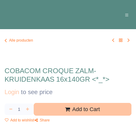
Overslaan naar inhoud
Alle producten
COBACOM CROQUE ZALM-
KRUIDENKAAS 16x140GR <*_*>
Login
to see price
Add to Cart
Add to wishlist
Share