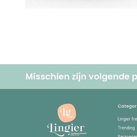
Misschien zijn volgende p
Categor
Lingier fr
Trending
Seizoene