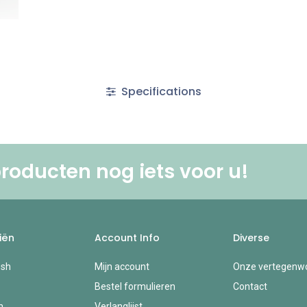
Specifications
roducten nog iets voor u! ​
iën
Account Info
Diverse
esh
Mijn account
Onze vertegenwo
Bestel formulieren
Contact
n
Verlanglijst