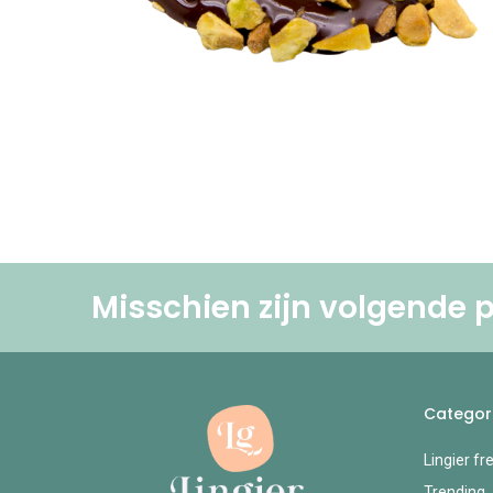
Misschien zijn volgende p
Categor
Lingier fr
Trending