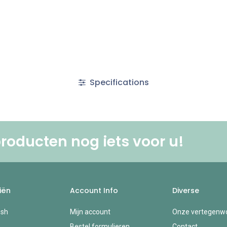
Specifications
roducten nog iets voor u! ​
iën
Account Info
Diverse
esh
Mijn account
Onze vertegenwo
Bestel formulieren
Contact