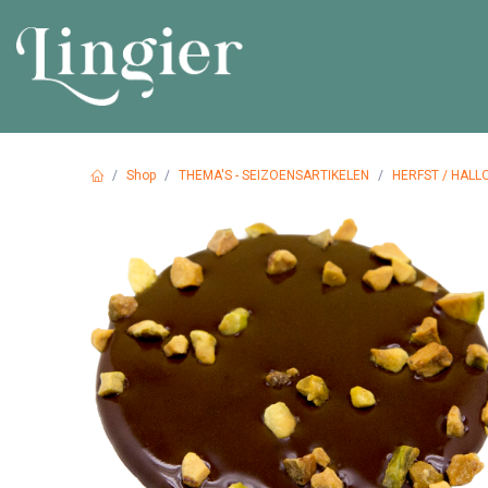
Overslaan naar inhoud
HOME
PR
Shop
THEMA'S - SEIZOENSARTIKELEN
HERFST / HALLO