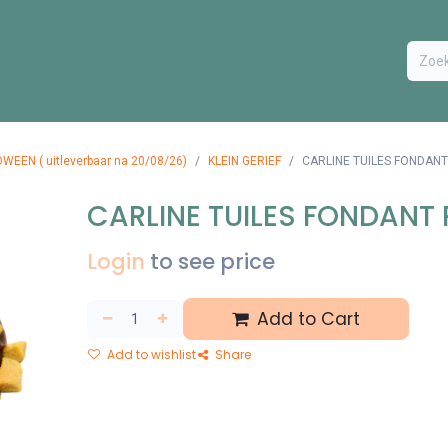
ODUCTEN
BESTEL FORMULIER
EXTRA
CONTACT
VA
WEEN ( uitleverbaar na 20/08/26)
KLEIN GERIEF
CARLINE TUILES FONDANT
CARLINE TUILES FONDANT 
Login
to see price
Add to Cart
Add to wishlist
Share