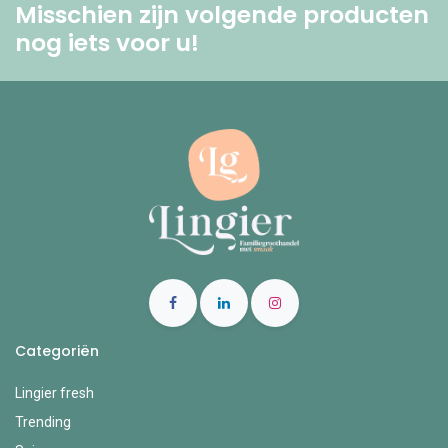
Misschien zijn volgende producten
nog iets voor u! ​
Categoriën
Lingier fresh
Trending