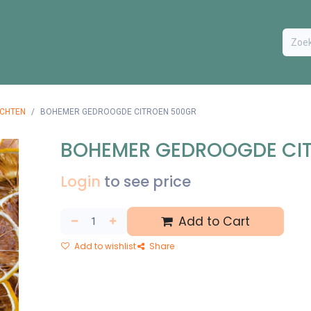
ODUCTEN
BESTEL FORMULIER
EXTRA
CONTACT
VA
CHTEN
BOHEMER GEDROOGDE CITROEN 500GR
BOHEMER GEDROOGDE CI
Login
to see price
Add to Cart
Add to wishlist
Share