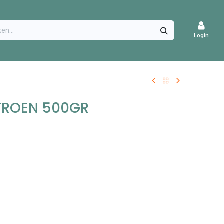
CATURES
Login
TROEN 500GR