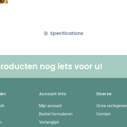
Specifications
roducten nog iets voor u! ​
iën
Account Info
Diverse
esh
Mijn account
Onze vertegenwo
Bestel formulieren
Contact
n
Verlanglijst