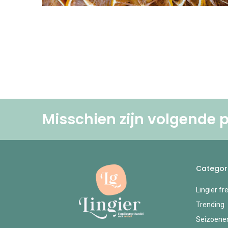
Misschien zijn volgende p
Categor
Lingier fr
Trending
Seizoene