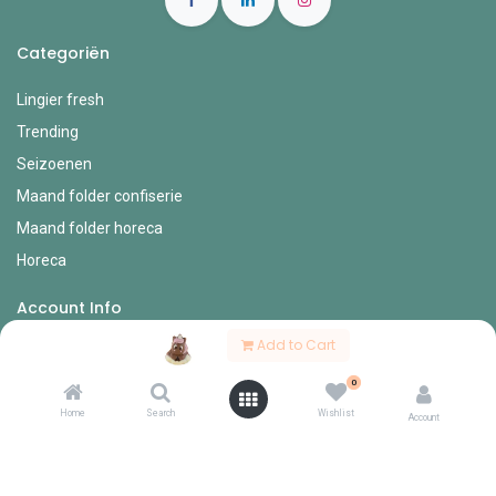
Categoriën
Lingier fresh
Trending
Seizoenen
Maand folder confiserie
Maand folder horeca
Horeca
Account Info
Add to Cart
Mijn account
0
Bestel formulieren
Home
Search
Wishlist
Verlanglijst
Account
Mijn bestellingen
Mijn profiel