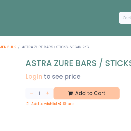
ODUCTEN
BESTEL FORMULIER
EXTRA
CONTACT
VA
MEN BULK
ASTRA ZURE BARS / STICKS - VEGAN 2KG
ASTRA ZURE BARS / STICK
Login
to see price
Add to Cart
Add to wishlist
Share