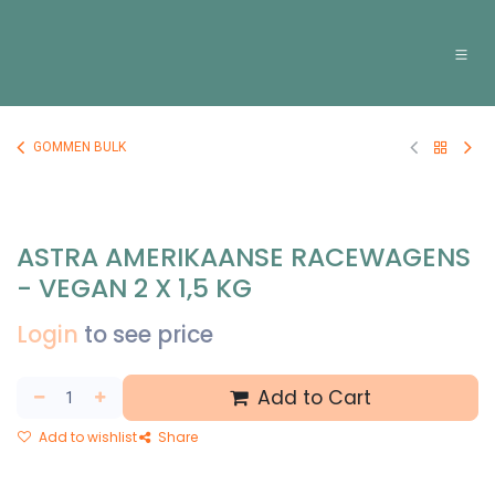
Overslaan naar inhoud
GOMMEN BULK
ASTRA AMERIKAANSE RACEWAGENS
- VEGAN 2 X 1,5 KG
Login
to see price
Add to Cart
Add to wishlist
Share