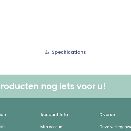
Specifications
roducten nog iets voor u! ​
iën
Account Info
Diverse
esh
Mijn account
Onze vertegenwo