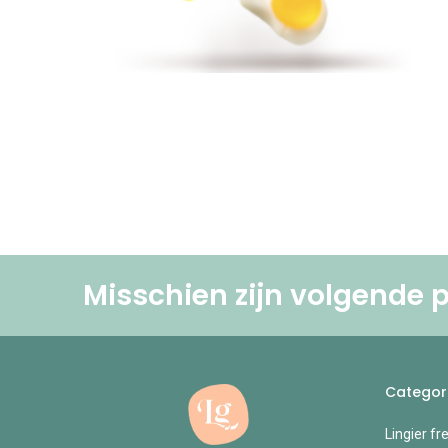
Misschien zijn volgende p
Categor
Lingier fr