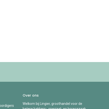
Over ons
Welkom bij Lingier, groothandel voor de
ordigers
betere bakkers-, speciaal- en horecazaak.