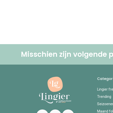
Misschien zijn volgende p
Categor
Lingier fr
Trending
Seizoene
Maand fol