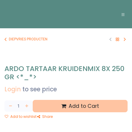
Overslaan naar inhoud
DIEPVRIES PRODUCTEN
ARDO TARTAAR KRUIDENMIX 8X 250
GR <*_*>
Login
to see price
Add to Cart
Add to wishlist
Share