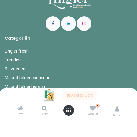
Categoriën
Lingier fresh
Trending
Seizoenen
Maand folder confiserie
Maand folder horeca
Add to Cart
Horeca
0
Account Info
Home
Search
Wishlist
Account
Mijn account
Bestel formulieren