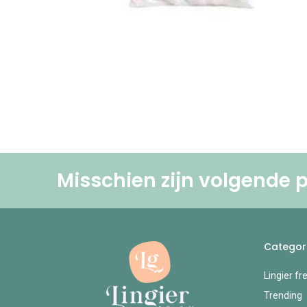
Misschien zijn volgende p
Categor
Lingier fr
Trending