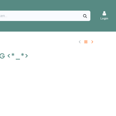
CATURES
Login
KG <*_*>