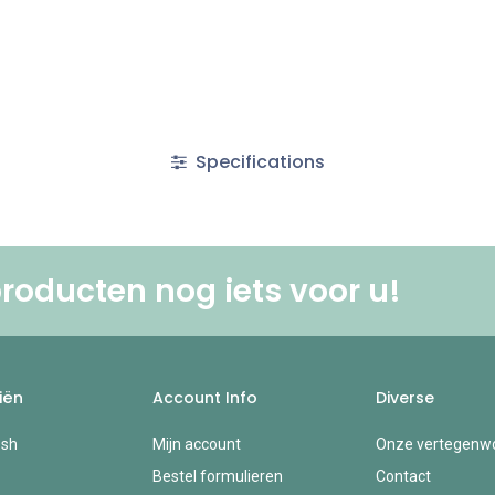
Specifications
roducten nog iets voor u! ​
iën
Account Info
Diverse
esh
Mijn account
Onze vertegenwo
Bestel formulieren
Contact