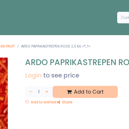
ODUCTEN
BESTEL FORMULIER
EXTRA
CONTACT
VA
EN FRUIT
ARDO PAPRIKASTREPEN ROOD 2,5 KG <*_*>
ARDO PAPRIKASTREPEN RO
Login
to see price
Add to Cart
Add to wishlist
Share