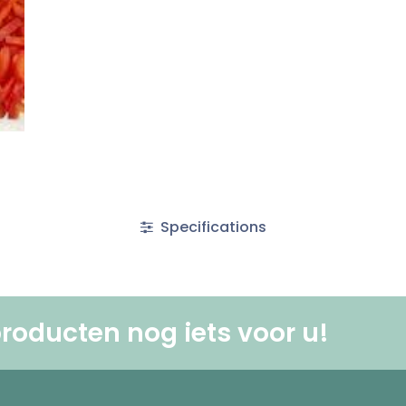
Specifications
roducten nog iets voor u! ​