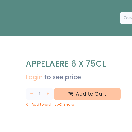
ODUCTEN
BESTEL FORMULIER
EXTRA
CONTACT
VA
APPELAERE 6 X 75CL
Login
to see price
Add to Cart
Add to wishlist
Share