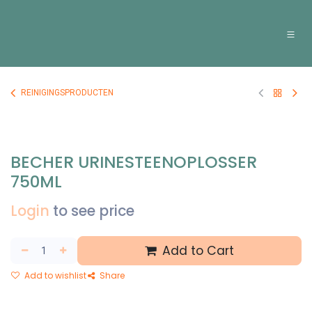
Overslaan naar inhoud
REINIGINGSPRODUCTEN
BECHER URINESTEENOPLOSSER
750ML
Login
to see price
Add to Cart
Add to wishlist
Share