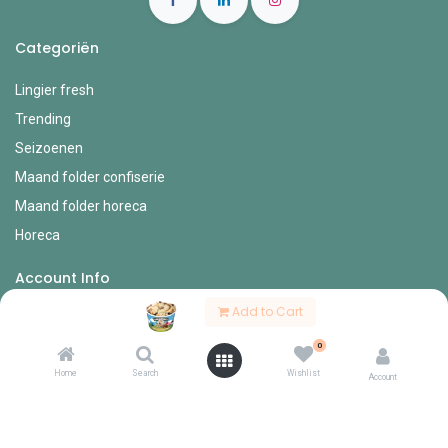
Categoriën
Lingier fresh
Trending
Seizoenen
Maand folder confiserie
Maand folder horeca
Horeca
Account Info
Add to Cart
Mijn account
0
Bestel formulieren
Home
Search
Wishlist
Verlanglijst
Account
Mijn bestellingen
Mijn profiel