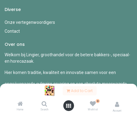
Diverse
Onze vertegenwoordigers
Contact
Over ons
Welkom bij Lingier, groothandel voor de betere bakkers-, speciaal-
en horecazaak.
Hier komen traditie, kwaliteit en innovatie samen voor een
ongeëvenaarde culinaire ervaring en een absolute meerwaarde
voor
Add to Cart
jouw zaak.
0
Home
Search
Wishlist
Account
Copyright © Lingier