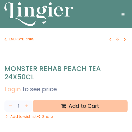
Overslaan naar inhoud
ENERGYDRINKS
MONSTER REHAB PEACH TEA
24X50CL
Login
to see price
Add to Cart
Add to wishlist
Share