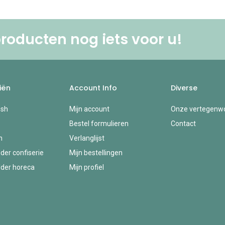
roducten nog iets voor u! ​
iën
Account Info
Diverse
esh
Mijn account
Onze vertegenwo
Bestel formulieren
Contact
n
Verlanglijst
der confiserie
Mijn bestellingen
der horeca
Mijn profiel