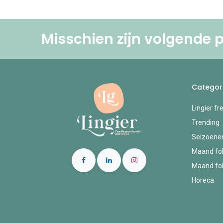
Misschien zijn volgende p
Categor
Lingier fr
Trending
Seizoene
Maand fol
Maand fol
Horeca