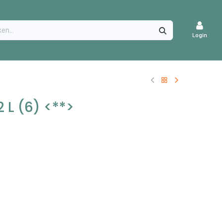
CATURES
Login
 L (6) <**>