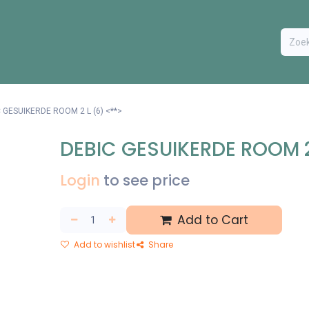
ODUCTEN
BESTEL FORMULIER
EXTRA
CONTACT
VA
 GESUIKERDE ROOM 2 L (6) <**>
DEBIC GESUIKERDE ROOM 2
Login
to see price
Add to Cart
Add to wishlist
Share