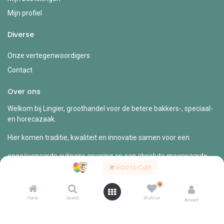
Mijn profiel
Diverse
Onze vertegenwoordigers
Contact
Over ons
Welkom bij Lingier, groothandel voor de betere bakkers-, speciaal-
en horecazaak.
Hier komen traditie, kwaliteit en innovatie samen voor een
ongeëvenaarde culinaire ervaring en een absolute meerwaarde
voor
Add to Cart
jouw zaak.
0
Home
Search
Wishlist
Account