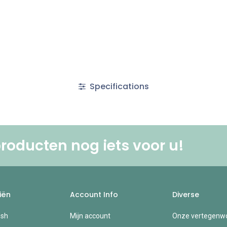
Specifications
roducten nog iets voor u! ​
iën
Account Info
Diverse
esh
Mijn account
Onze vertegenwo