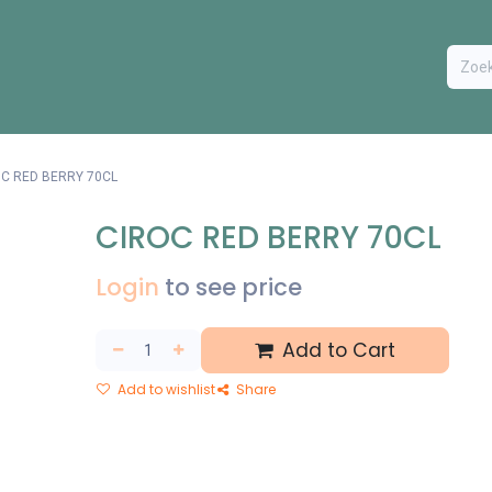
ODUCTEN
BESTEL FORMULIER
EXTRA
CONTACT
VA
C RED BERRY 70CL
CIROC RED BERRY 70CL
Login
to see price
Add to Cart
Add to wishlist
Share