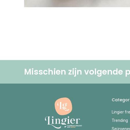
Misschien zijn volgende p
Categor
Lingier fr
Trending
Seizoene