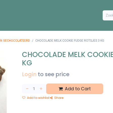
ODUCTEN
BESTEL FORMULIER
EXTRA
CONTACT
VA
EN GECHOCOLATEERD
CHOCOLADE MELK COOKIE FUDGE ROTSJES 3 KG
CHOCOLADE MELK COOKIE
KG
Login
to see price
Add to Cart
Add to wishlist
Share