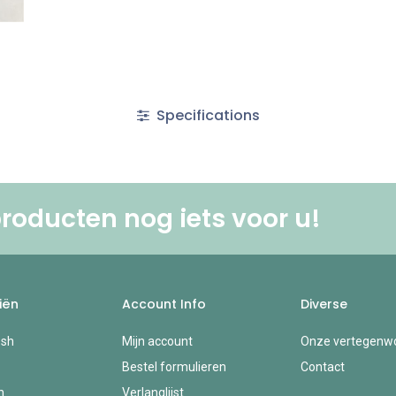
Specifications
roducten nog iets voor u! ​
iën
Account Info
Diverse
esh
Mijn account
Onze vertegenwo
Bestel formulieren
Contact
n
Verlanglijst