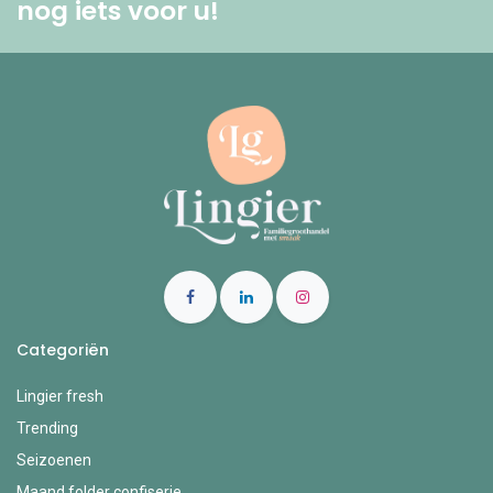
nog iets voor u! ​
Categoriën
Lingier fresh
Trending
Seizoenen
Maand folder confiserie