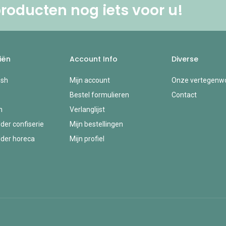
roducten nog iets voor u! ​
iën
Account Info
Diverse
esh
Mijn account
Onze vertegenwo
Bestel formulieren
Contact
n
Verlanglijst
der confiserie
Mijn bestellingen
der horeca
Mijn profiel