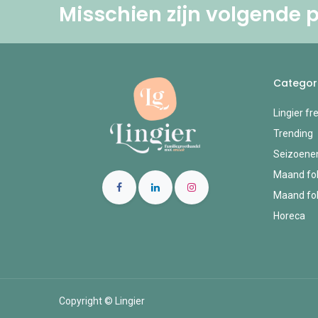
Misschien zijn volgende p
Categor
Lingier fr
Trending
Seizoene
Maand fol
Maand fol
Horeca
Copyright © Lingier