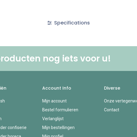
Specifications
roducten nog iets voor u! ​
iën
Account Info
Diverse
esh
Mijn account
Onze vertegenwo
Bestel formulieren
Contact
n
Verlanglijst
der confiserie
Mijn bestellingen
der horeca
Mijn profiel