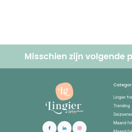
Misschien zijn volgende p
Categor
Lingier fr
Trending
Seizoene
Maand fol
Maand fol