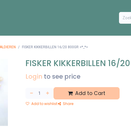
ODUCTEN
BESTEL FORMULIER
EXTRA
CONTACT
VA
AALDIEREN
FISKER KIKKERBILLEN 16/20 800GR <*_*>
FISKER KIKKERBILLEN 16/2
Login
to see price
Add to Cart
Add to wishlist
Share