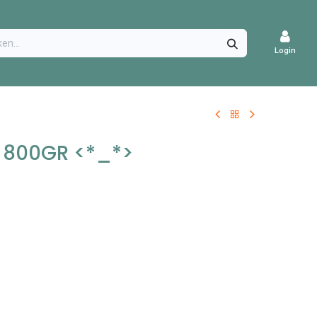
CATURES
Login
0 800GR <*_*>