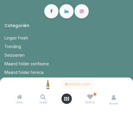
Categoriën
Lingier fresh
Trending
Seizoenen
Maand folder confiserie
Maand folder horeca
Horeca
Add to Cart
Account Info
0
Home
Search
Wishlist
Account
Mijn account
Bestel formulieren
Verlanglijst
Mijn bestellingen