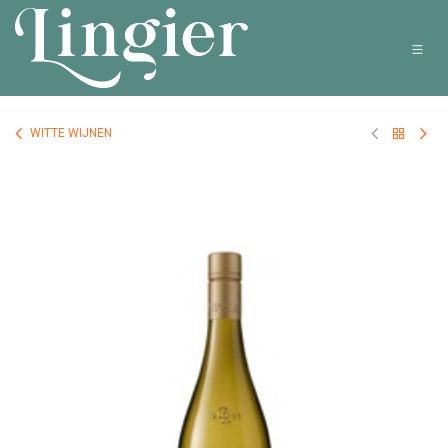
Overslaan naar inhoud
WITTE WIJNEN