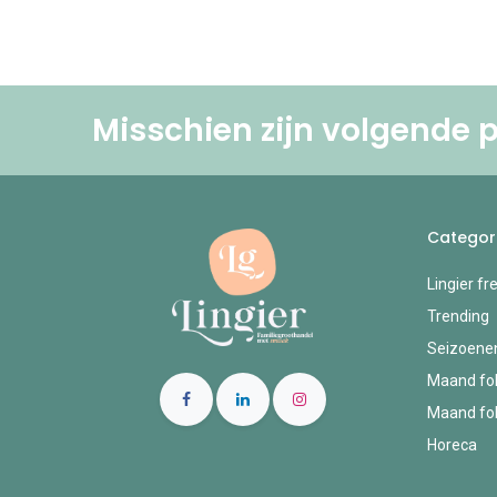
Misschien zijn volgende p
Categor
Lingier fr
Trending
Seizoene
Maand fol
Maand fol
Horeca