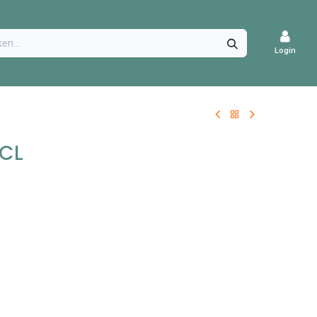
CATURES
Login
 CL