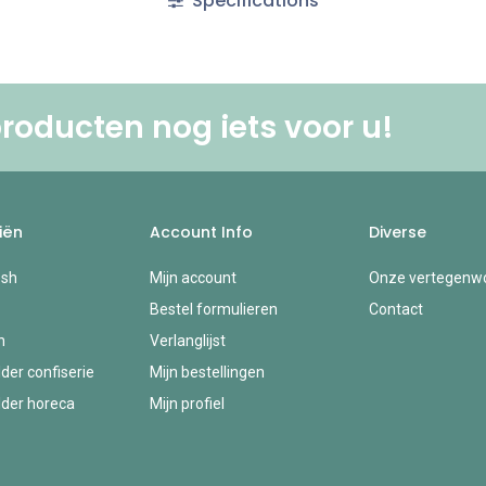
Specifications
roducten nog iets voor u! ​
iën
Account Info
Diverse
esh
Mijn account
Onze vertegenwo
Bestel formulieren
Contact
n
Verlanglijst
der confiserie
Mijn bestellingen
der horeca
Mijn profiel