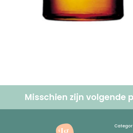
Misschien zijn volgende p
Categor