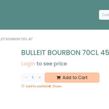
ODUCTEN
BESTEL FORMULIER
EXTRA
CONTACT
VA
LEIT BOURBON 70CL 45°
BULLEIT BOURBON 70CL 45
Login
to see price
Add to Cart
Add to wishlist
Share