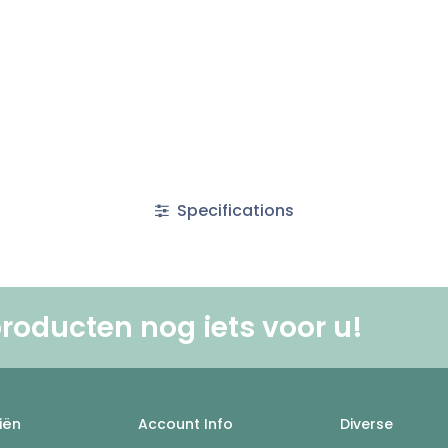
Specifications
roducten nog iets voor u! ​
iën
Account Info
Diverse