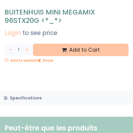
BUITENHUIS MINI MEGAMIX
96STX20G <*_*>
Login
to see price
Add to Cart
Add to wishlist
Share
Specifications
Peut-être que les produits