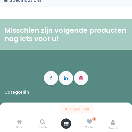
Specifications
Misschien zijn volgende producten
nog iets voor u! ​
Categoriën
Lingier fresh
Add to Cart
Trending
0
Seizoenen
Home
Search
Wishlist
Account
Maand folder confiserie