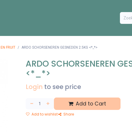
ODUCTEN
BESTEL FORMULIER
EXTRA
CONTACT
VA
EN FRUIT
ARDO SCHORSENEREN GESNEDEN 2.5KG <*_*>
ARDO SCHORSENEREN GES
<*_*>
Login
to see price
Add to Cart
Add to wishlist
Share